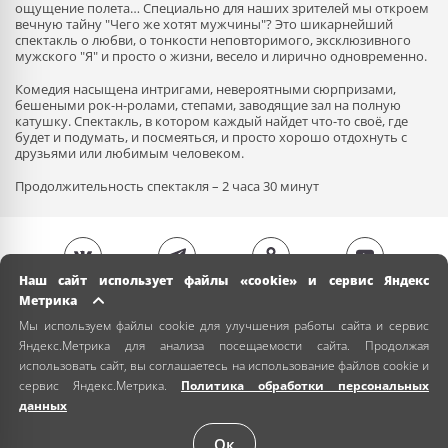
ощущение полета… Специально для наших зрителей мы откроем
вечную тайну "Чего же хотят мужчины"? Это шикарнейший
спектакль о любви, о тонкости неповторимого, эксклюзивного
мужского "Я" и просто о жизни, весело и лирично одновременно.
Комедия насыщена интригами, невероятными сюрпризами,
бешеными рок-н-ролами, степами, заводящие зал на полную
катушку. Спектакль, в котором каждый найдет что-то своё, где
будет и подумать, и посмеяться, и просто хорошо отдохнуть с
друзьями или любимым человеком.
Продолжительность спектакля – 2 часа 30 минут
Наш сайт использует файлы «cookie» и сервис Яндекс
Метрика
Мы используем файлы cookie для улучшения работы сайта и сервис
Яндекс.Метрика для анализа посещаемости сайта. Продолжая
использовать сайт, вы соглашаетесь на использование файлов cookie и
сервис Яндекс.Метрика.
Политика обработки персональных
данных
Ок