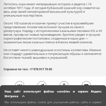
Летопись хора имеет непрерывную историю и ведется с 14
октября 1811 года. И сегодня Кубанский казачий хор славится на
весь мир своей неповторимой вокальной культурой и
уникальным мастерством.
Около 100 казаков и казачек примут участие в красивейшем
представлении. Коллектив исполнит лучшее из своего
репертуара. Наряду с историческими казачьими песнями XIX и XX
веков, прозвучат новые произведения. Зрители увидят и лучшие
хореографические постановки, созданные в наши дни —
знаменитые лихие казачьи пляски в блеске лезвий клинков.
Не оставят никого равнодушным и костюмы коллектива. Именно
они создадут удивительные и потрясающие образы и запомнятся
богатством тканей, вышивки и украшений.
Справки по тел. +7 978 917 70 05
Наш сайт использует файлы «cookie» и сервис Яндекс
Метрика
Мы используем файлы cookie для улучшения работы сайта и сервис