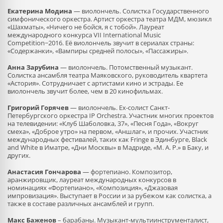
Екатерина Модина
— виолончель. Солистка Государственного
симфонического оркестра. Артист оркестра театра МДМ, мюзикл
«Шахматы», «Ничего не бойся, я с тобой». Лауреат
международного конкурса VII International Music
Competition−2016. Её виолончель звучит в сериалах страны:
«Содержанки», «Вампиры средней полосы», «Пассажиры».
Анна Зарубина
— виолончель. Потомственный музыкант.
Солистка ансамбля театра Маяковского, руководитель квартета
«Астория». Сотрудничает с артистами кино и эстрады. Ее
виолончель звучит более, чем в 20 кинофильмах.
Григорий Горячев
— виолончель. Ex-солист Санкт-
Петербургского оркестра IP Orchestra. Участник многих проектов
на телевидении: «Клуб Шаболовка, 37», «Песня Года», «Вокруг
смеха», «Доброе утро» на первом, «Аншлаг», и прочих. Участник
международных фестивалей, таких как Fringe в Эдинбурге, Black
and White в Иматре, «Дни Москвы» в Мадриде, «M. A. P.» в Баку, и
других.
Анастасия Гончарова
— фортепиано. Композитор,
аранжировщик, лауреат международных конкурсов в
номинациях «Фортепиано», «Композиция», «Джазовая
импровизация». Выступает в России и за рубежом как солистка, а
также в составе различных ансамблей и групп.
Макс Баженов
– барабаны. Музыкант-мультиинструменталист,