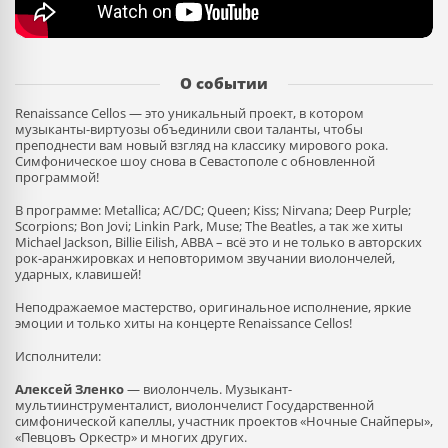
О событии
Renaissance Cellos — это уникальный проект, в котором
музыканты-виртуозы объединили свои таланты, чтобы
преподнести вам новый взгляд на классику мирового рока.
Симфоническое шоу снова в Севастополе с обновленной
программой!
В программе: Metallica; AC/DC; Queen; Kiss; Nirvana; Deep Purple;
Scorpions; Bon Jovi; Linkin Park, Muse; The Beatles, а так же хиты
Michael Jackson, Billie Eilish, ABBA – всё это и не только в авторских
рок-аранжировках и неповторимом звучании виолончелей,
ударных, клавишей!
Неподражаемое мастерство, оригинальное исполнение, яркие
эмоции и только хиты на концерте Renaissance Cellos!
Исполнители:
Алексей Зленко
— виолончель. Музыкант-
мультиинструменталист, виолончелист Государственной
симфонической капеллы, участник проектов «Ночные Снайперы»,
«Певцовъ Оркестр» и многих других.